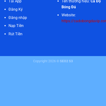
Tên thương hiệu:
Cá Độ
Tải App
Bóng Đá
Đăng Ký
Website:
Đăng nhập
https://cadobongdavip.co
Nạp Tiền
Rút Tiền
Copyright 2026 ©
SEO2 S3