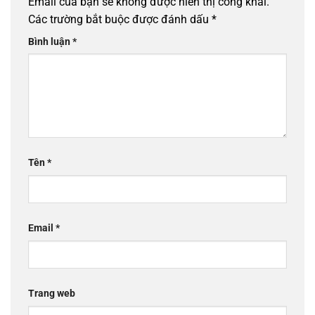
Email của bạn sẽ không được hiển thị công khai.
Các trường bắt buộc được đánh dấu
*
Bình luận
*
Tên
*
Email
*
Trang web