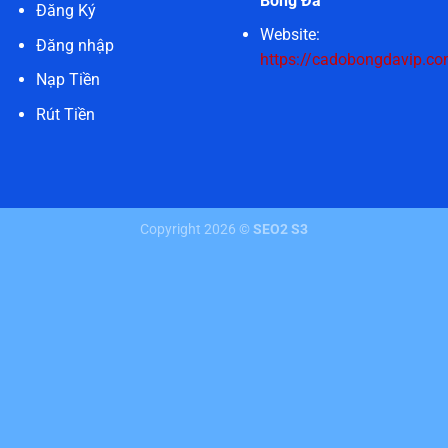
Bóng Đá
Đăng Ký
Website:
Đăng nhập
https://cadobongdavip.co
Nạp Tiền
Rút Tiền
Copyright 2026 ©
SEO2 S3