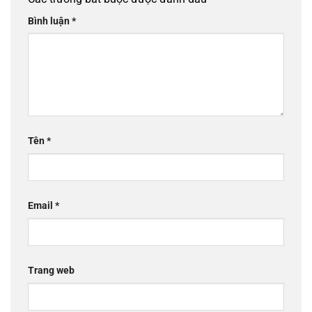
Bình luận
*
Tên
*
Email
*
Trang web