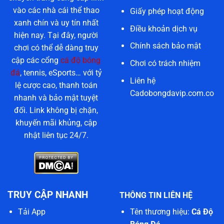
vào các nhà cái thể thao
Giấy phép hoạt động
xanh chín và uy tín nhất
Điều khoản dịch vụ
hiện nay. Tại đây, người
Chính sách bảo mật
chơi có thể dễ dàng truy
cập các cổng
cá độ bóng
Chơi có trách nhiệm
đá
, tennis, eSports… với tỷ
Liên hệ
lệ cược cao, thanh toán
Cadobongdavip.com.co
nhanh và bảo mật tuyệt
đối. Link không bị chặn,
khuyến mãi khủng, cập
nhật liên tục 24/7.
TRUY CẬP NHANH
THÔNG TIN LIÊN HỆ
Tên thương hiệu:
Cá Độ
Tải App