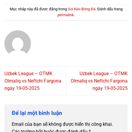
Mục nhập này đã được đăng trong
Soi Kèo Bóng Đá
. Đánh dấu trang
permalink
.
Uzbek League – OTMK
Uzbek League – OTMK
Olmaliq vs Neftchi Fargona
Olmaliq vs Neftchi Fargona
ngày 19-05-2025
ngày 19-05-2025
Để lại một bình luận
Email của bạn sẽ không được hiển thị công khai.
Các trường bắt buộc được đánh dấu
*