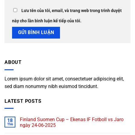
Lưu tên của tôi, email, và trang web trong trình duyệt
này cho lần bình luận kế tiếp của tôi.
ABOUT
Lorem ipsum dolor sit amet, consectetuer adipiscing elit,
sed diam nonummy nibh euismod tincidunt.
LATEST POSTS
Finland Suomen Cup – Ekenas IF Fotboll vs Jaro
18
Th6
ngày 24-06-2025