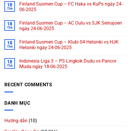
Finland Suomen Cup – FC Haka vs KuPs ngày 24-
18
Th6
06-2025
Finland Suomen Cup – AC Oulu vs SJK Seinajoen
18
Th6
ngày 24-06-2025
Finland Suomen Cup – Klubi 04 Helsinki vs HJK
18
Th6
Helsinki ngày 24-06-2025
Indonesia Liga 3 – PS Lingkok Dudu vs Pancor
18
Th6
Muda ngày 18-06-2025
RECENT COMMENTS
DANH MỤC
Hướng dẫn
(10)