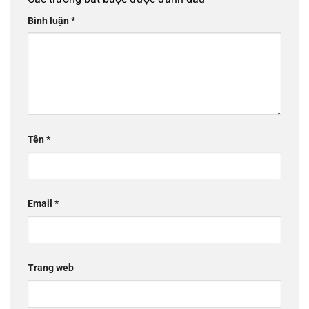
Bình luận
*
Tên
*
Email
*
Trang web