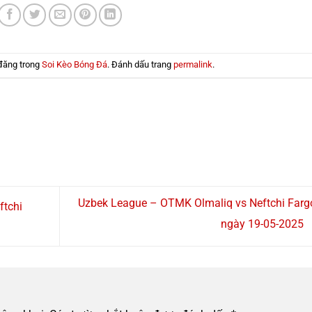
đăng trong
Soi Kèo Bóng Đá
. Đánh dấu trang
permalink
.
Uzbek League – OTMK Olmaliq vs Neftchi Far
ftchi
ngày 19-05-2025