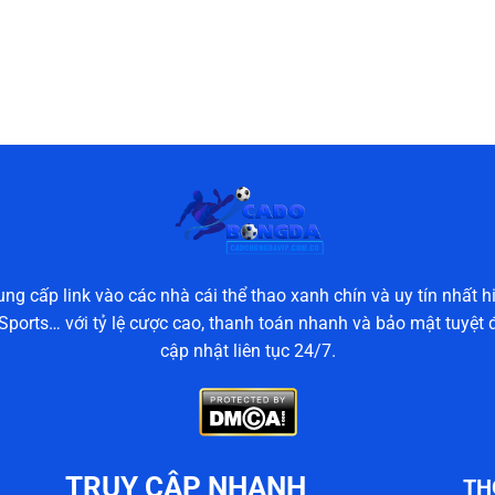
 cấp link vào các nhà cái thể thao xanh chín và uy tín nhất hi
 eSports… với tỷ lệ cược cao, thanh toán nhanh và bảo mật tuyệt
cập nhật liên tục 24/7.
TRUY CẬP NHANH
TH