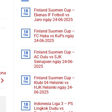
Finland Suomen Cup –
18
Th6
Ekenas IF Fotboll vs
Jaro ngày 24-06-2025
Finland Suomen Cup –
18
Th6
FC Haka vs KuPs ngày
24-06-2025
Finland Suomen Cup –
18
Th6
AC Oulu vs SJK
Seinajoen ngày 24-06-
2025
gona
Finland Suomen Cup –
18
Th6
Klubi 04 Helsinki vs
HJK Helsinki ngày 24-
06-2025
Indonesia Liga 3 – PS
18
Th6
Lingkok Dudu vs