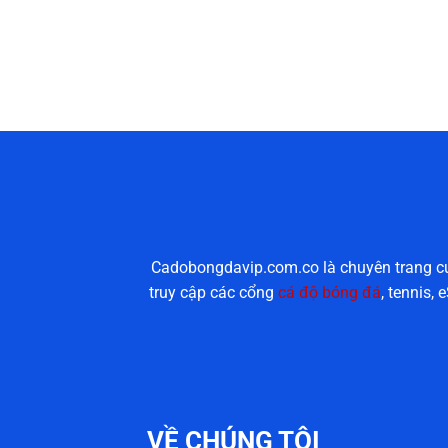
Cadobongdavip.com.co là chuyên trang cung
truy cập các cổng
cá độ bóng đá
, tennis,
VỀ CHÚNG TÔI