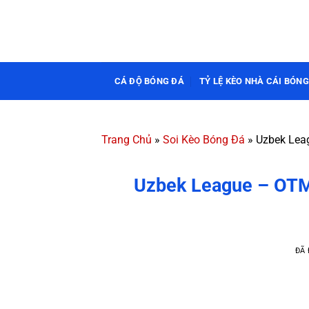
Chuyển
đến
nội
dung
CÁ ĐỘ BÓNG ĐÁ
TỶ LỆ KÈO NHÀ CÁI BÓNG
Trang Chủ
»
Soi Kèo Bóng Đá
»
Uzbek Lea
Uzbek League – OTMK
ĐÃ