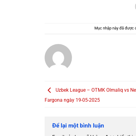
Mục nhập này đã được 
Uzbek League – OTMK Olmaliq vs Ne
Fargona ngày 19-05-2025
Để lại một bình luận