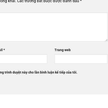
công khai.
Các trường bắt buộc được đánh dấu
*
il
*
Trang web
ng trình duyệt này cho lần bình luận kế tiếp của tôi.