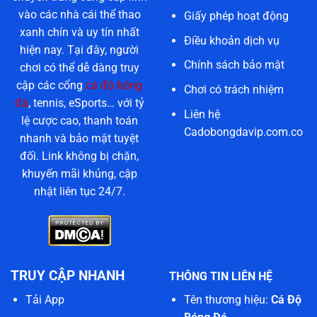
vào các nhà cái thể thao
Giấy phép hoạt động
xanh chín và uy tín nhất
Điều khoản dịch vụ
hiện nay. Tại đây, người
Chính sách bảo mật
chơi có thể dễ dàng truy
cập các cổng
cá độ bóng
Chơi có trách nhiệm
đá
, tennis, eSports… với tỷ
Liên hệ
lệ cược cao, thanh toán
Cadobongdavip.com.co
nhanh và bảo mật tuyệt
đối. Link không bị chặn,
khuyến mãi khủng, cập
nhật liên tục 24/7.
TRUY CẬP NHANH
THÔNG TIN LIÊN HỆ
Tên thương hiệu:
Cá Độ
Tải App