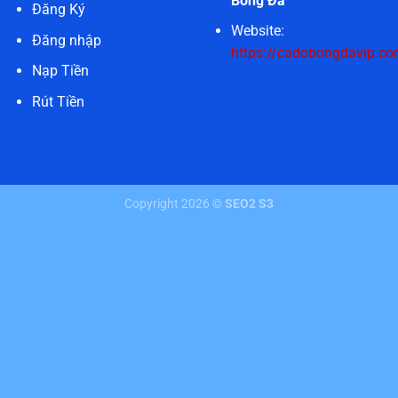
Bóng Đá
Đăng Ký
Website:
Đăng nhập
https://cadobongdavip.co
Nạp Tiền
Rút Tiền
Copyright 2026 ©
SEO2 S3