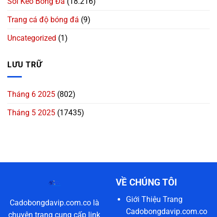
Soi Kèo Bóng Đá
(18.216)
Trang cá độ bóng đá
(9)
Uncategorized
(1)
LƯU TRỮ
Tháng 6 2025
(802)
Tháng 5 2025
(17435)
VỀ CHÚNG TÔI
Giới Thiệu Trang
Cadobongdavip.com.co là
Cadobongdavip.com.co
chuyên trang cung cấp link