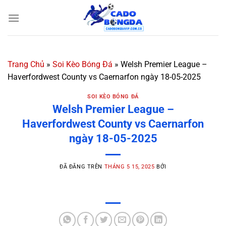
Chuyển
đến
nội
dung
Trang Chủ
»
Soi Kèo Bóng Đá
»
Welsh Premier League –
Haverfordwest County vs Caernarfon ngày 18-05-2025
SOI KÈO BÓNG ĐÁ
Welsh Premier League –
Haverfordwest County vs Caernarfon
ngày 18-05-2025
ĐÃ ĐĂNG TRÊN
THÁNG 5 15, 2025
BỞI