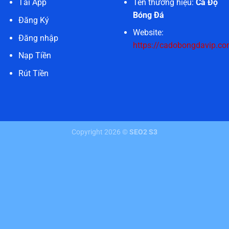
Tên thương hiệu:
Cá Độ
Tải App
Bóng Đá
Đăng Ký
Website:
Đăng nhập
https://cadobongdavip.co
Nạp Tiền
Rút Tiền
Copyright 2026 ©
SEO2 S3