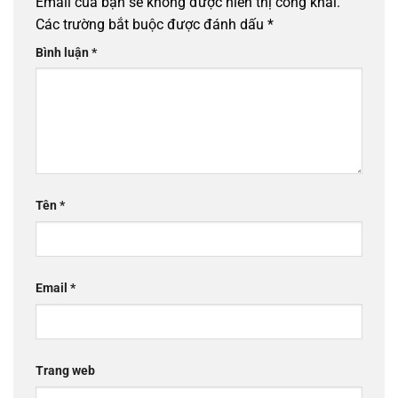
Email của bạn sẽ không được hiển thị công khai.
Các trường bắt buộc được đánh dấu
*
Bình luận
*
Tên
*
Email
*
Trang web