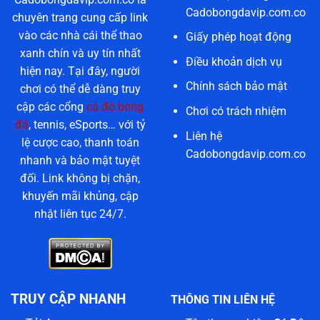
Cadobongdavip.com.co
chuyên trang cung cấp link
vào các nhà cái thể thao
Giấy phép hoạt động
xanh chín và uy tín nhất
Điều khoản dịch vụ
hiện nay. Tại đây, người
Chính sách bảo mật
chơi có thể dễ dàng truy
cập các cổng
cá độ bóng
Chơi có trách nhiệm
đá
, tennis, eSports… với tỷ
Liên hệ
lệ cược cao, thanh toán
Cadobongdavip.com.co
nhanh và bảo mật tuyệt
đối. Link không bị chặn,
khuyến mãi khủng, cập
nhật liên tục 24/7.
TRUY CẬP NHANH
THÔNG TIN LIÊN HỆ