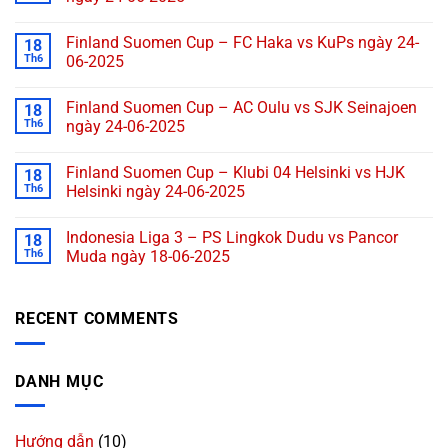
Finland Suomen Cup – FC Haka vs KuPs ngày 24-
18
Th6
06-2025
Finland Suomen Cup – AC Oulu vs SJK Seinajoen
18
Th6
ngày 24-06-2025
Finland Suomen Cup – Klubi 04 Helsinki vs HJK
18
Th6
Helsinki ngày 24-06-2025
Indonesia Liga 3 – PS Lingkok Dudu vs Pancor
18
Th6
Muda ngày 18-06-2025
RECENT COMMENTS
DANH MỤC
Hướng dẫn
(10)