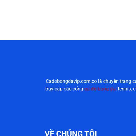
Cadobongdavip.com.co là chuyên trang cung
truy cập các cổng
cá độ bóng đá
, tennis,
VỀ CHÚNG TÔI