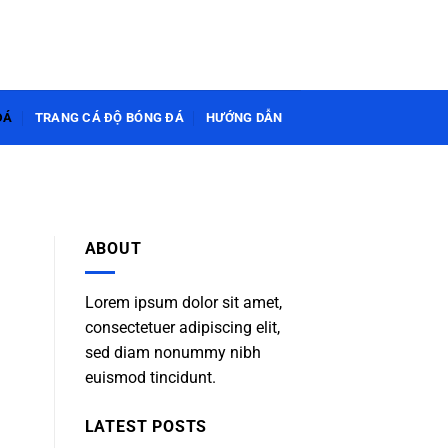
ĐÁ
TRANG CÁ ĐỘ BÓNG ĐÁ
HƯỚNG DẪN
ABOUT
Lorem ipsum dolor sit amet,
consectetuer adipiscing elit,
sed diam nonummy nibh
euismod tincidunt.
LATEST POSTS