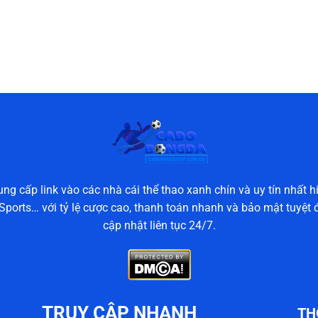
 cấp link vào các nhà cái thể thao xanh chín và uy tín nhất hi
 eSports… với tỷ lệ cược cao, thanh toán nhanh và bảo mật tuyệt
cập nhật liên tục 24/7.
TRUY CẬP NHANH
TH