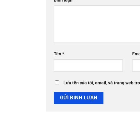
Bình luận
*
Tên
*
Ema
Lưu tên của tôi, email, và trang web tro