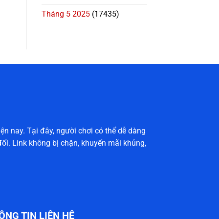
Tháng 5 2025
(17435)
ện nay. Tại đây, người chơi có thể dễ dàng
 đối. Link không bị chặn, khuyến mãi khủng,
ÔNG TIN LIÊN HỆ