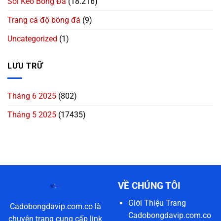
Soi Kèo Bóng Đá
(18.216)
Trang cá độ bóng đá
(9)
Uncategorized
(1)
LƯU TRỮ
Tháng 6 2025
(802)
Tháng 5 2025
(17435)
VỀ CHÚNG TÔI
Giới Thiệu Trang
Cadobongdavip.com.co là
Cadobongdavip.com.co
chuyên trang cung cấp link