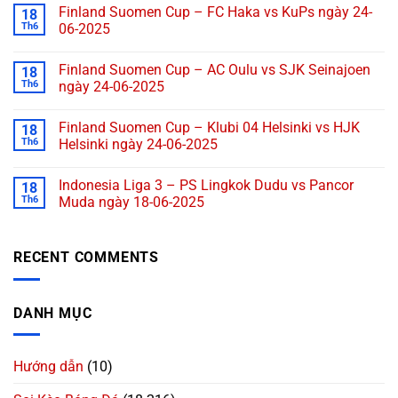
Finland Suomen Cup – FC Haka vs KuPs ngày 24-
18
Th6
06-2025
Finland Suomen Cup – AC Oulu vs SJK Seinajoen
18
Th6
ngày 24-06-2025
Finland Suomen Cup – Klubi 04 Helsinki vs HJK
18
Th6
Helsinki ngày 24-06-2025
Indonesia Liga 3 – PS Lingkok Dudu vs Pancor
18
Th6
Muda ngày 18-06-2025
RECENT COMMENTS
DANH MỤC
Hướng dẫn
(10)