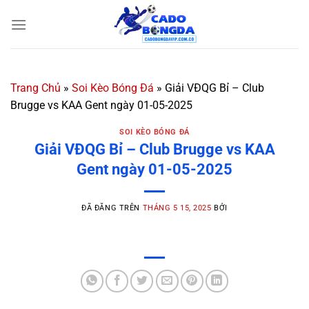
Chuyển
đến
nội
dung
Trang Chủ
»
Soi Kèo Bóng Đá
»
Giải VĐQG Bỉ – Club
Brugge vs KAA Gent ngày 01-05-2025
SOI KÈO BÓNG ĐÁ
Giải VĐQG Bỉ – Club Brugge vs KAA
Gent ngày 01-05-2025
ĐÃ ĐĂNG TRÊN
THÁNG 5 15, 2025
BỞI